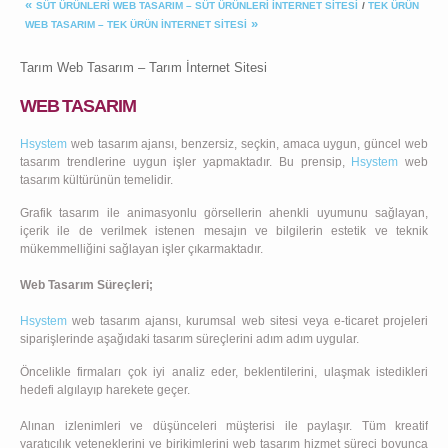
«
SÜT ÜRÜNLERI WEB TASARIM – SÜT ÜRÜNLERI İNTERNET SITESI
/
TEK ÜRÜN
»
WEB TASARIM – TEK ÜRÜN İNTERNET SITESI
Tarım Web Tasarım – Tarım İnternet Sitesi
WEB TASARIM
Hsystem
web tasarım
ajansı, benzersiz, seçkin, amaca uygun, güncel web
tasarım trendlerine uygun işler yapmaktadır. Bu prensip,
Hsystem
web
tasarım kültürünün temelidir.
Grafik tasarım ile animasyonlu görsellerin ahenkli uyumunu sağlayan,
içerik ile de verilmek istenen mesajın ve bilgilerin estetik ve teknik
mükemmelliğini sağlayan işler çıkarmaktadır.
Web Tasarım Süreçleri;
Hsystem
web tasarım ajansı, kurumsal web sitesi veya e-ticaret projeleri
siparişlerinde aşağıdaki tasarım süreçlerini adım adım uygular.
Öncelikle firmaları çok iyi analiz eder, beklentilerini, ulaşmak istedikleri
hedefi algılayıp harekete geçer.
Alınan izlenimleri ve düşünceleri müşterisi ile paylaşır. Tüm kreatif
yaratıcılık yeteneklerini ve birikimlerini web tasarım hizmet süreci boyunca